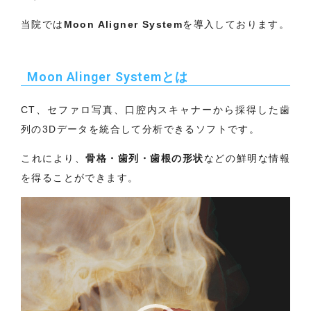
当院では
Moon Aligner System
を導入しております。
Moon Alinger Systemとは
CT、セファロ写真、口腔内スキャナーから採得した歯
列の3Dデータを統合して分析できるソフトです。
これにより、
骨格・歯列・歯根の形状
などの鮮明な情報
を得ることができます。
動
画
プ
レ
ー
ヤ