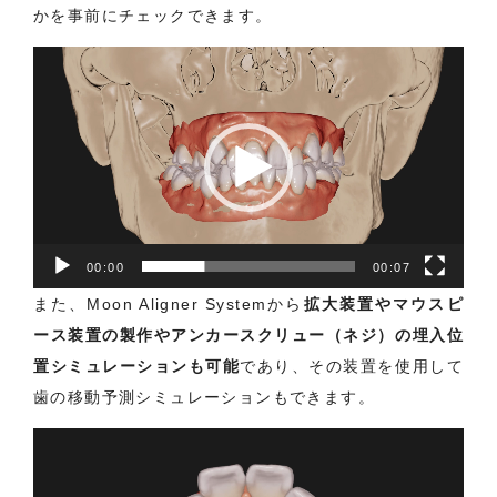
かを事前にチェックできます。
動
画
プ
レ
ー
ヤ
ー
00:00
00:07
また、Moon Aligner Systemから
拡大装置やマウスピ
ース装置の製作やアンカースクリュー（ネジ）の埋入位
置シミュレーションも可能
であり、その装置を使用して
歯の移動予測シミュレーションもできます。
動
画