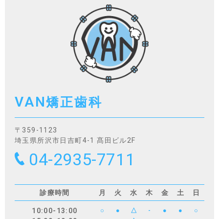
VAN
矯正歯科
〒359-1123
埼玉県所沢市日吉町4-1 髙田ビル2F
04-2935-7711
診療時間
月
火
水
木
金
土
日
10:00-13:00
○
●
△
-
●
●
○