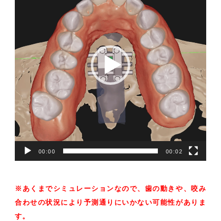
プ
レ
ー
ヤ
ー
00:00
00:02
※あくまでシミュレーションなので、
歯の動きや、咬み
合わせの状況により予測通りにいかない可能性がありま
す。