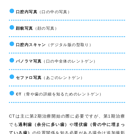
口腔内写真
（口の中の写真）
顔貌写真
（顔の写真）
口腔内スキャン
（デジタル版の型取り）
パノラマ写真
（口の中全体のレントゲン）
セファロ写真
（あごのレントゲン）
CT
（骨や歯の詳細を知るためのレントゲン）
CTは主に第2期治療開始の際に必要ですが、第1期治療
でも
過剰歯（余分に多い歯）
や
埋伏歯（骨の中に埋まっ
ている歯）
の位置関係を知る必要がある場合は追加撮影