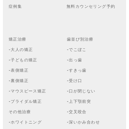
症例集
無料カウンセリング予約
矯正治療
歯並び別治療
-大人の矯正
-でこぼこ
-子どもの矯正
-出っ歯
-表側矯正
-すきっ歯
-裏側矯正
-受け口
-マウスピース矯正
-口が閉じない
-ブライダル矯正
-上下顎前突
その他治療
-交叉咬合
-ホワイトニング
-深いかみ合わせ