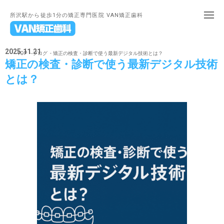
所沢駅から徒歩1分の矯正専門医院 VAN矯正歯科
2025.11.21
TOP
ブログ
矯正の検査・診断で使う最新デジタル技術とは？
矯正の検査・診断で使う最新デジタル技術
とは？