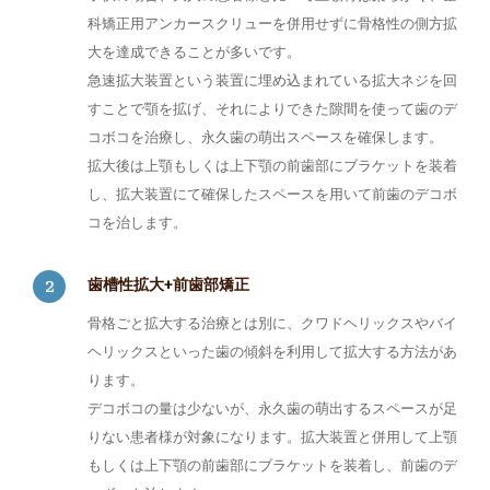
科矯正用アンカースクリューを併用せずに骨格性の側方拡
大を達成できることが多いです。
急速拡大装置という装置に埋め込まれている拡大ネジを回
すことで顎を拡げ、それによりできた隙間を使って歯のデ
コボコを治療し、永久歯の萌出スペースを確保します。
拡大後は上顎もしくは上下顎の前歯部にブラケットを装着
し、拡大装置にて確保したスペースを用いて前歯のデコボ
コを治します。
歯槽性拡大+前歯部矯正
骨格ごと拡大する治療とは別に、クワドヘリックスやバイ
ヘリックスといった歯の傾斜を利用して拡大する方法があ
ります。
デコボコの量は少ないが、永久歯の萌出するスペースが足
りない患者様が対象になります。拡大装置と併用して上顎
もしくは上下顎の前歯部にブラケットを装着し、前歯のデ