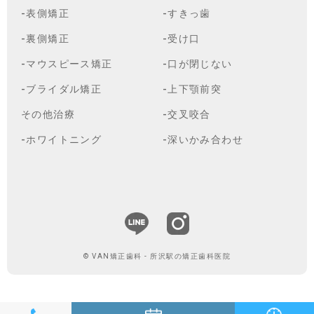
-表側矯正
-すきっ歯
-裏側矯正
-受け口
-マウスピース矯正
-口が閉じない
-ブライダル矯正
-上下顎前突
その他治療
-交叉咬合
-ホワイトニング
-深いかみ合わせ
© VAN矯正歯科 - 所沢駅の矯正歯科医院