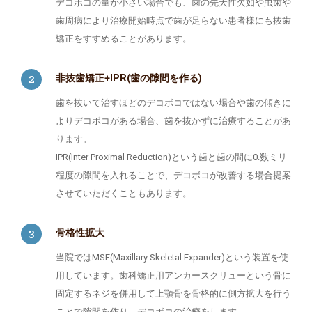
デコボコの量が小さい場合でも、歯の先天性欠如や虫歯や
歯周病により治療開始時点で歯が足らない患者様にも抜歯
矯正をすすめることがあります。
非抜歯矯正+IPR(歯の隙間を作る)
歯を抜いて治すほどのデコボコではない場合や歯の傾きに
よりデコボコがある場合、歯を抜かずに治療することがあ
ります。
IPR(Inter Proximal Reduction)という歯と歯の間に0.数ミリ
程度の隙間を入れることで、デコボコが改善する場合提案
させていただくこともあります。
骨格性拡大
当院ではMSE(Maxillary Skeletal Expander)という装置を使
用しています。歯科矯正用アンカースクリューという骨に
固定するネジを併用して上顎骨を骨格的に側方拡大を行う
ことで隙間を作り、デコボコの治療をします。