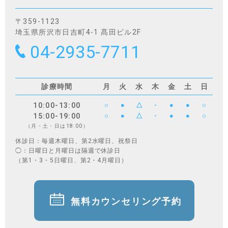
〒359-1123
埼玉県所沢市日吉町4-1 髙田ビル2F
04-2935-7711
診療時間
月
火
水
木
金
土
日
10:00-13:00
○
●
△
-
●
●
○
15:00-19:00
○
●
△
-
●
●
○
（月・土・日は18:00）
休診日：毎週木曜日、第2水曜日、祝祭日
◯：日曜日と月曜日は隔週で休診日
（第1・3・5日曜日、第2・4月曜日）
無料カウンセリング予約