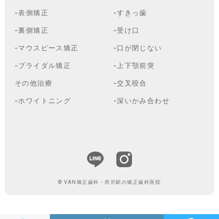
-表側矯正
-すきっ歯
-裏側矯正
-受け口
-マウスピース矯正
-口が閉じない
-ブライダル矯正
-上下顎前突
その他治療
-交叉咬合
-ホワイトニング
-深いかみ合わせ
© VAN矯正歯科 - 所沢駅の矯正歯科医院