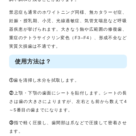
禁忌症も通常のホワイトニング同様、無カタラーゼ症、
妊娠・授乳期、小児、光線過敏症、気管支喘息など呼吸
器疾患が挙げられます。大きなう蝕や広範囲の修復歯、
重症のテトラサイクリン変色（F3–F4）、形成不全など
実質欠損歯は不適です。
使用方法は？
①
歯を清掃し水分を拭取します。
②
上顎・下顎の歯面にシートを貼付します。シートの長
さは歯の大きさによりますが、左右とも前から数えて4
～5番目の歯までになります。
③
指で軽く圧接し、歯間部は爪などで圧接して密着させ
ます。