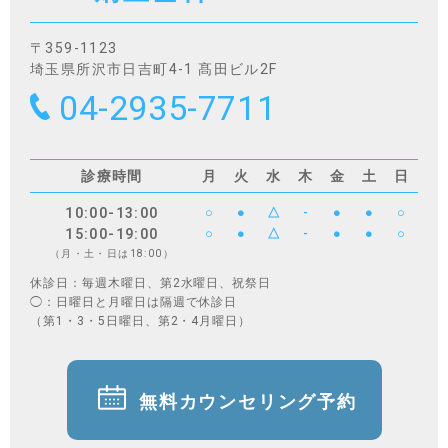
〒359-1123
埼玉県所沢市日吉町4-1 髙田ビル2F
04-2935-7711
診療時間
月
火
水
木
金
土
日
10:00-13:00
○
●
△
-
●
●
○
15:00-19:00
○
●
△
-
●
●
○
（月・土・日は18:00）
休診日：毎週木曜日、第2水曜日、祝祭日
◯：日曜日と月曜日は隔週で休診日
（第1・3・5日曜日、第2・4月曜日）
無料カウンセリング予約